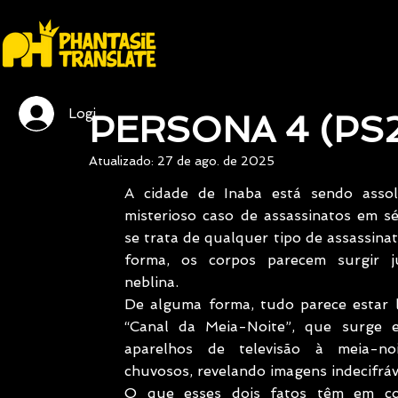
Login / Registre-se
PERSONA 4 (PS2
Atualizado:
27 de ago. de 2025
A cidade de Inaba está sendo asso
misterioso caso de assassinatos em sé
se trata de qualquer tipo de assassinat
forma, os corpos parecem surgir j
neblina.
De alguma forma, tudo parece estar l
“Canal da Meia-Noite”, que surge 
aparelhos de televisão à meia-noi
chuvosos, revelando imagens indecifráv
O que esses dois fatos têm em c