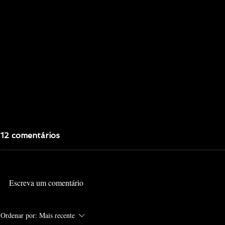
12 comentários
Escreva um comentário
PERSONA 3: A SÉRIE EM
PERSONA 4
Ordenar por:
Mais recente
MANGÁ CHAPITRE UN
MANGÁ VO