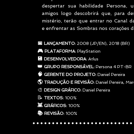
despertar sua habilidade Persona, 
amigos logo descobrirá que, para des
mistério, terão que entrar no Canal d
e enfrentar as Sombras nos corações d
     📅 
LANÇAMENTO: 
2008 (JP/EN), 2018 (BR)
     🎮 
PLATAFORMA: 
PlayStation
     💾 
DESENVOLVEDORA: 
Atlus
     👑 
GRUPO RESPONSÁVEL: 
Persona 4 PT-BR
     🧠 
GERENTE DO PROJETO: 
Daniel Pereira
     🌎 
TRADUÇÃO E REVISÃO:
 Daniel Pereira, Ma
     🎨 
DESIGN GRÁFICO:
 Daniel Pereira
     📝 
TEXTOS:
 100%
     👾 
GRÁFICOS: 
100%
     📚 
..........................
REVISÃO: 
100%