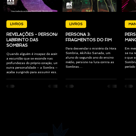
LIVROS
LIVROS
MA
REVELAÇÕES - PERSONA:
PERSONA 3:
PERS
LABIRINTO DAS
FRAGMENTOS DO FIM
MANG
SOMBRAS
Para desvendar o mistério da Hora
Em meio
Sombria, Akihiko Sanada, um
se na r
Quando alguém é incapaz de aceitar
aluno do segundo ano do ensino
o que s
a escuridão que se esconde nas
médio, persiste na luta contra as
Sombria
profundezas do próprio coração, uma
Sombras....
período
outra personalidade — a Sombra —
acaba surgindo para assumir esse
fardo. Convicta de que era, sem
qualquer dúvida, quem sempre
acreditara ser, Maki Sonomura
passa a perceber a existência de um
eu desconhecido dentro de si após o
“incidente”. Afinal, quem ela
realmente é? O que é verdade, e o
que não passa de mentira? Que
entidades habitam o coração
humano — demônios, ou anjo