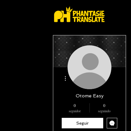
Mais ações
Otome Easy
0
0
seguidor
seguindo
Seguir