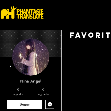
FAVORI
Mais ações
Nina Angel
0
0
seguidor
seguindo
Seguir