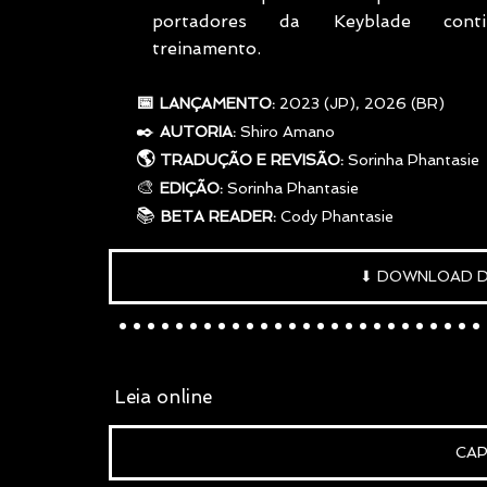
portadores da Keyblade cont
treinamento.
     📅 
LANÇAMENTO: 
2023 (JP), 2026 (BR)
✒️
AUTORIA: 
Shiro Amano
     🌎 
TRADUÇÃO E REVISÃO:
 Sorinha Phantasie
     🎨 
EDIÇÃO:
 Sorinha Phantasie
     📚 
BETA READER:
 Cody Phantasie
⬇ DOWNLOAD 
..........................
 L
eia online
CAP