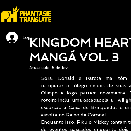
Login / Registre-se
KINGDOM HEARTS 
MANGÁ VOL. 3
Atualizado:
5 de fev.
Sora, Donald e Pateta mal têm 
recuperar o fôlego depois de suas a
Olimpo e logo partem novamente. D
roteiro inclui uma escapadela a Twilig
excursão à Caixa de Brinquedos e um
escolta no Reino de Corona!
Enquanto isso, Riku e Mickey tentam tr
de eventos passados enquanto dois a