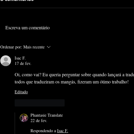
Escreva um comentário
KINGDOM HEARTS:
KINGDOM H
Ordenar por:
Mais recente
ARQUIVO DE
SÉRIE EM 
PERSONAGENS
Isac F.
17 de fev.
Oi, como vai? Eu queria perguntar sobre quando lançará a tra
todos que traduziram os mangás, fizeram um ótimo trabalho!
Editado
Curtir
Responder
Phantasie Translate
22 de fev.
Respondendo a
Isac F.