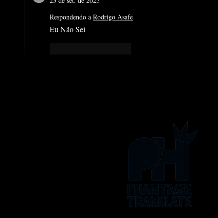
23 de set. de 2025
Respondendo a
Rodrigo Asafe
Eu Não Sei
Curtir
Responder