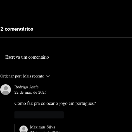
2 comentários
Escreva um comentário
KINGDOM HEARTS II: A
KINGDOM
Ordenar por:
Mais recente
ROMANTIZAÇÃO VOL. 1
RE:CHAIN
(PS2)
Rodrigo Asafe
22 de mar. de 2025
Como faz pra colocar o jogo em português? 
Curtir
Responder
Maximus Silva