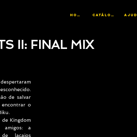
HOME
CATÁLOGO
 II: FINAL MIX
 despertaram 
sconhecido. 
ão de salvar 
encontrar o 
iku.
 de Kingdom 
amigos: a 
e lacaios 