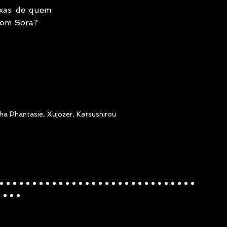
oxas de quem 
 com Sora?
a Phantasie, Xujozer, Katsushirou
..............................
...