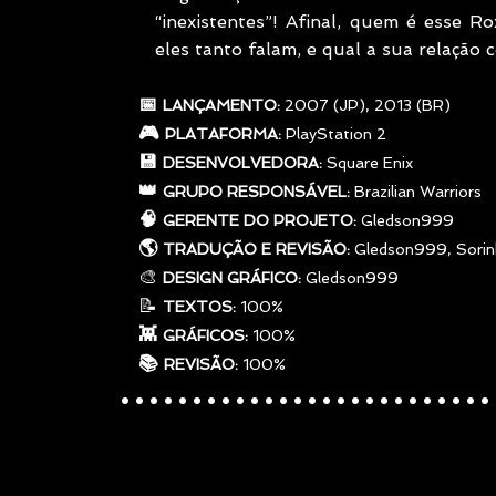
“inexistentes”! Afinal, quem é esse R
eles tanto falam, e qual a sua relação
     📅 
LANÇAMENTO: 
2007 (JP), 2013 (BR)
     🎮 
PLATAFORMA: 
PlayStation 2
     💾 
DESENVOLVEDORA: 
Square Enix
     👑 
GRUPO RESPONSÁVEL: 
Brazilian Warriors
     🧠 
GERENTE DO PROJETO: 
Gledson999
     🌎 
TRADUÇÃO E REVISÃO:
 Gledson999, Sorinh
     🎨 
DESIGN GRÁFICO:
 Gledson999
     📝 
TEXTOS:
 100%
     👾 
GRÁFICOS: 
100%
     📚 
..........................
REVISÃO: 
100%