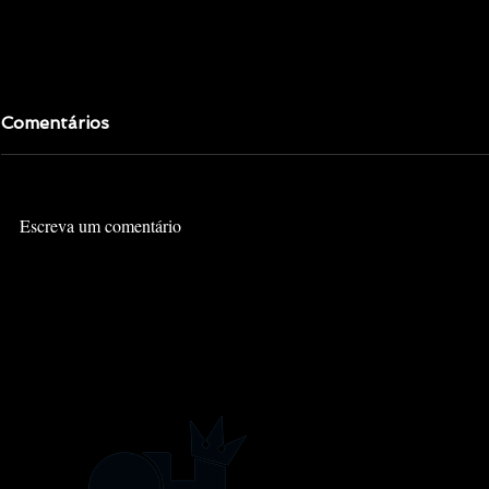
Comentários
Escreva um comentário
KINGDOM HEARTS -
KINGDOM 
ANOTHER REPORT:
COLETÂN
ROXAS — EM ALGUM
VOL. 1 - 
LUGAR DO TEMPO
DIAMANT