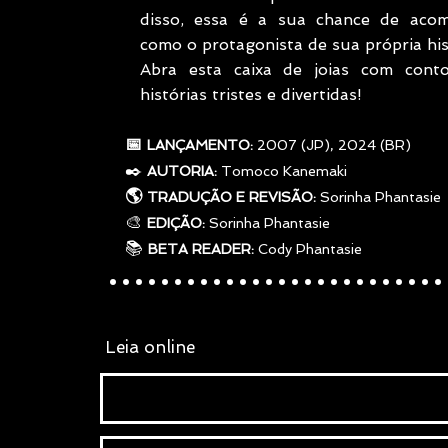
disso, essa é a sua chance de acom
como o protagonista de sua própria his
Abra esta caixa de joias com conto
histórias tristes e divertidas!
     📅 
LANÇAMENTO: 
2007 (JP), 2024 (BR)
✒️
AUTORIA: 
Tomoco Kanemaki
     🌎 
TRADUÇÃO E REVISÃO:
 Sorinha Phantasie
     🎨 
EDIÇÃO:
 Sorinha Phantasie
     📚 
..........................
BETA READER:
 Cody Phantasie
 Leia online