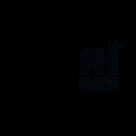
Os logos, artes, histórias e 
ATLUS, Bandai, The Po
As tra