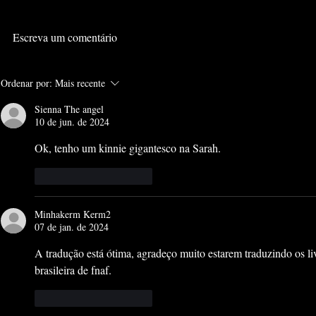
Escreva um comentário
FIVE NIGHTS AT
FIVE NIGH
Ordenar por:
Mais recente
FREDDY'S: OS OLHOS
FREDDY'S
PRATEADOS
TERROR #
Sienna The angel
10 de jun. de 2024
Ok, tenho um kinnie gigantesco na Sarah.
Curtir
Responder
Minhakerm Kerm2
07 de jan. de 2024
A tradução está ótima, agradeço muito estarem traduzindo os l
brasileira de fnaf.
Curtir
Responder