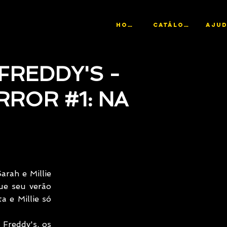
HOME
CATÁLOGO
 FREDDY'S -
RROR #1: NA
rah e Millie 
e seu verão 
 e Millie só 
Freddy's, os 