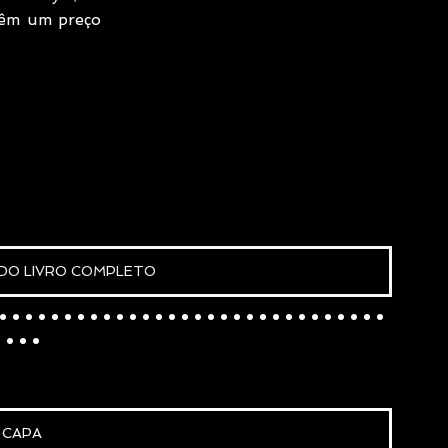
êm um preço 
DO LIVRO COMPLETO
..............................
...
CAPA