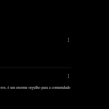
TS AT
FIVE NIGHTS AT
 - FAZBEAR DO
FREDDY'S - FAZBEAR 
2: FETCH
TERROR #3: 1:35 AM
ivros, é um enorme orgulho para a comunidade 