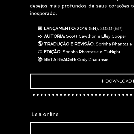
desejos mais profundos de seus corações t
inesperado.
     📅 
LANÇAMENTO: 
2019 (EN), 2020 (BR)
✒️
AUTORIA: 
Scott Cawthon e Elley Cooper
     🌎 
TRADUÇÃO E REVISÃO:
 Sorinha Phantasie
     🎨 
EDIÇÃO:
 Sorinha Phantasie e TiuNight
     📚 
BETA READER:
 Cody Phantasie
⬇ DOWNLOAD 
..........................
 L
eia online