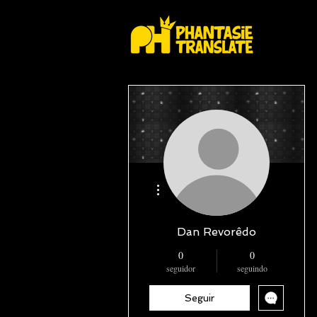
Mais ações
Dan Revorêdo
0
0
seguidor
seguindo
Seguir