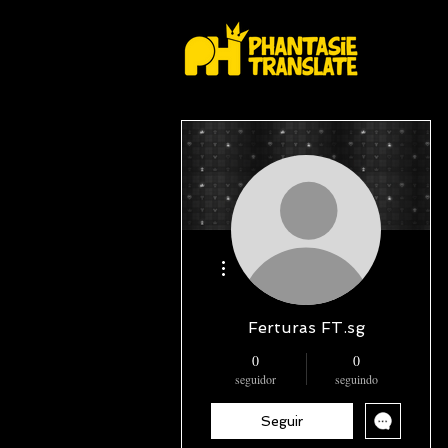
Mais ações
Ferturas FT.sg
0
0
seguidor
seguindo
Seguir