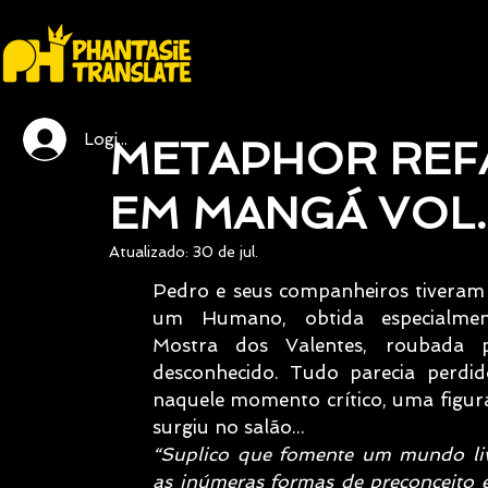
Login / Registre-se
METAPHOR REFA
EM MANGÁ VOL.
Atualizado:
30 de jul.
Pedro e seus companheiros tiveram 
um Humano, obtida especialmen
Mostra dos Valentes, roubada p
desconhecido. Tudo parecia perdido.
naquele momento crítico, uma figura
surgiu no salão...
“Suplico que fomente um mundo liv
as inúmeras formas de preconceito e 