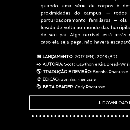
quando uma série de corpos é desc
proximidades do campus, — todos c
perturbadoramente familiares — ela 
levada de volta ao mundo das horripilan
de seu pai. Algo terrível está atrás d
caso ela seja pega, não haverá escapató
     📅 
LANÇAMENTO: 
2017 (EN), 2018 (BR)
✒️
AUTORIA: 
Scott Cawthon e Kira Breed-Wrisl
     🌎 
TRADUÇÃO E REVISÃO:
 Sorinha Phantasie
     🎨 
EDIÇÃO:
 Sorinha Phantasie
     📚 
BETA READER:
 Cody Phantasie
⬇ DOWNLOAD 
..........................