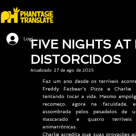
Login / Registre-se
FIVE NIGHTS AT
DISTORCIDOS
Atualizado:
27 de ago. de 2025
Faz um ano desde os terríveis aconte
Freddy Fazbear's Pizza e Charlie 
tentando tocar a vida. Mesmo empol
recomeço, agora na faculdade, el
assombrada pelos pesadelos de um
mascarado e quatro terríveis m
animatrônicas.
Charlie acredita que suas provações a