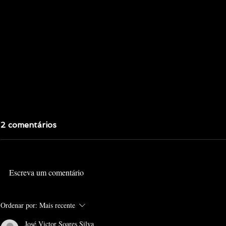
2 comentários
Escreva um comentário
FIVE NIGHTS AT
FIVE NIGH
Ordenar por:
Mais recente
FREDDY'S: OS OLHOS
FREDDY'S
PRATEADOS
ARMÁRIO
José Victor Soares Silva